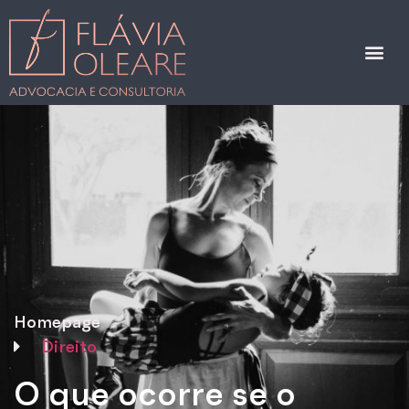
Homepage
Direito
O que ocorre se o