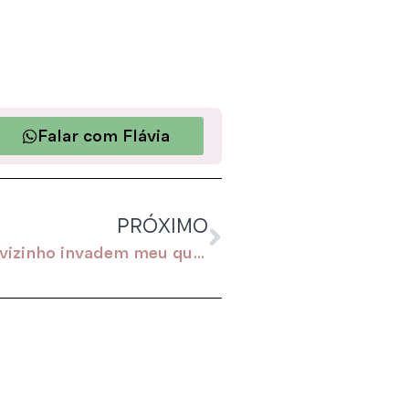
Falar com Flávia
PRÓXIMO
Os pets do vizinho invadem meu quintal. O que fazer?