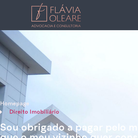
Homepage
Direito Imobiliário
Sou obrigado a pagar pelo 
que o meu vizinho quer cons